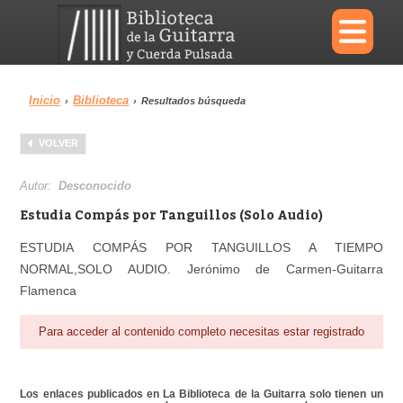
×
Inicio
Biblioteca
›
›
Resultados búsqueda
Menu
VOLVER
Biblioteca
Diccionario
Autor:
Desconocido
Estudia Compás por Tanguillos (Solo Audio)
ESTUDIA COMPÁS POR TANGUILLOS A TIEMPO
NORMAL,SOLO AUDIO. Jerónimo de Carmen-Guitarra
Área personal
Reproductor
Flamenca
Para acceder al contenido completo necesitas estar registrado
Los enlaces publicados en La Biblioteca de la Guitarra solo tienen un