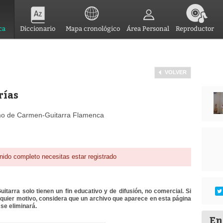
ca
Diccionario
Mapa cronológico
Área Personal
Reproductor
VOLVER
rías
 de Carmen-Guitarra Flamenca
nido completo necesitas estar registrado
itarra solo tienen un fin educativo y de difusión, no comercial. Si
lquier motivo, considera que un archivo que aparece en esta página
se eliminará.
En