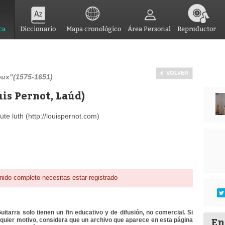
ca
Diccionario
Mapa cronológico
Área Personal
Reproductor
VOLVER
eux"(1575-1651)
is Pernot, Laúd)
te luth (http://louispernot.com)
nido completo necesitas estar registrado
itarra solo tienen un fin educativo y de difusión, no comercial. Si
En
lquier motivo, considera que un archivo que aparece en esta página