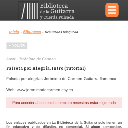
×
Inicio
Biblioteca
›
›
Resultados búsqueda
Menu
VOLVER
Biblioteca
Diccionario
Autor:
Jerónimo de Carmen
Falseta por Alegría, Intro (Tutorial)
Falseta por alegrías-Jerónimo de Carmen-Guitarra flamenca
Área personal
Reproductor
Web: www.jeronimodecarmen.esy.es
Para acceder al contenido completo necesitas estar registrado
Los enlaces publicados en La Biblioteca de la Guitarra solo tienen un
fin educativo y de difusión, no comercial. Si algún compositor,