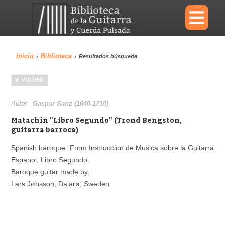
×
Inicio
Biblioteca
›
›
Resultados búsqueda
Menu
VOLVER
Biblioteca
Diccionario
Autor:
Gaspar Sanz (1640-1710)
Matachín "Libro Segundo" (Trond Bengston,
guitarra barroca)
Spanish baroque. From Instruccion de Musica sobre la Guitarra
Área personal
Reproductor
Espanol, Libro Segundo.
Baroque guitar made by:
Lars Jønsson, Dalarø, Sweden