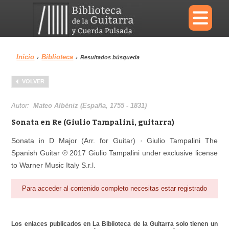
×
Inicio
Biblioteca
›
›
Resultados búsqueda
Menu
VOLVER
Biblioteca
Diccionario
Autor:
Mateo Albéniz (España, 1755 - 1831)
Sonata en Re (Giulio Tampalini, guitarra)
Sonata in D Major (Arr. for Guitar) · Giulio Tampalini The
Spanish Guitar ℗ 2017 Giulio Tampalini under exclusive license
Área personal
Reproductor
to Warner Music Italy S.r.l.
Para acceder al contenido completo necesitas estar registrado
Los enlaces publicados en La Biblioteca de la Guitarra solo tienen un