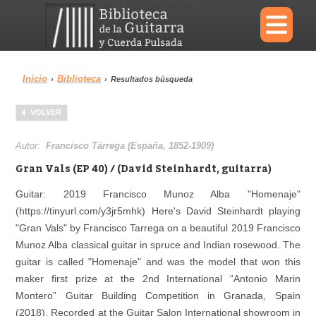
×
Inicio
Biblioteca
›
›
Resultados búsqueda
Menu
VOLVER
Biblioteca
Diccionario
Autor:
Francisco Tárrega (España, 1852-1909)
Gran Vals (EP 40) / (David Steinhardt, guitarra)
Guitar: 2019 Francisco Munoz Alba "Homenaje"
(https://tinyurl.com/y3jr5mhk) Here's David Steinhardt playing
Área personal
Reproductor
"Gran Vals" by Francisco Tarrega on a beautiful 2019 Francisco
Munoz Alba classical guitar in spruce and Indian rosewood. The
guitar is called "Homenaje" and was the model that won this
maker first prize at the 2nd International “Antonio Marin
Montero” Guitar Building Competition in Granada, Spain
(2018). Recorded at the Guitar Salon International showroom in