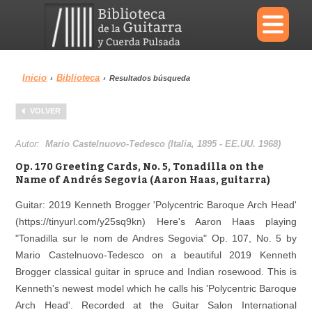
×
Inicio
Biblioteca
›
›
Resultados búsqueda
Menu
VOLVER
Biblioteca
Diccionario
Autor:
Mario Castelnuovo-Tedesco (Italia, 1895 - EE.UU. 1968)
Op. 170 Greeting Cards, No. 5, Tonadilla on the
Name of Andrés Segovia (Aaron Haas, guitarra)
Guitar: 2019 Kenneth Brogger 'Polycentric Baroque Arch Head'
Área personal
Reproductor
(https://tinyurl.com/y25sq9kn) Here's Aaron Haas playing
"Tonadilla sur le nom de Andres Segovia" Op. 107, No. 5 by
Mario Castelnuovo-Tedesco on a beautiful 2019 Kenneth
Brogger classical guitar in spruce and Indian rosewood. This is
Kenneth's newest model which he calls his 'Polycentric Baroque
Arch Head'. Recorded at the Guitar Salon International