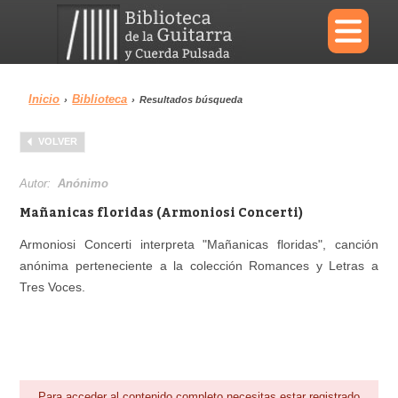
×
Inicio
Biblioteca
›
›
Resultados búsqueda
Menu
VOLVER
Biblioteca
Diccionario
Autor:
Anónimo
Mañanicas floridas (Armoniosi Concerti)
Armoniosi Concerti interpreta "Mañanicas floridas", canción
anónima perteneciente a la colección Romances y Letras a
Área personal
Reproductor
Tres Voces.
Para acceder al contenido completo necesitas estar registrado