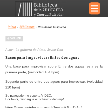
×
Inicio
Biblioteca
›
›
Resultados búsqueda
Menu
VOLVER
Biblioteca
Diccionario
Autor:
La guitarra de Pimo. Javier Ros
Bases para improvisar : Entre dos aguas
Una base para improvisar sobre Entre dos aguas, esta es la
primera parte, (velocidad 164 bpm)
Área personal
Reproductor
Segunda parte de entre dos aguas para improvisar. (velocidad
210 bpm)
Su navegador no soporta VIDEO.
Por favor, descargue el fichero: video/mp4
https://www.youtube.com/watch?v=4mMRzoZsFd4