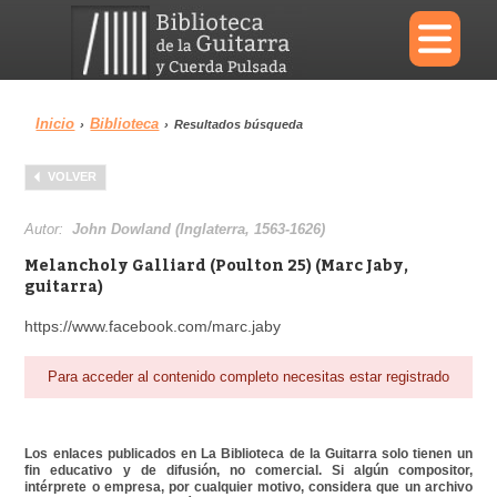
×
Inicio
Biblioteca
›
›
Resultados búsqueda
Menu
VOLVER
Biblioteca
Diccionario
Autor:
John Dowland (Inglaterra, 1563-1626)
Melancholy Galliard (Poulton 25) (Marc Jaby,
guitarra)
https://www.facebook.com/marc.jaby
Área personal
Reproductor
Para acceder al contenido completo necesitas estar registrado
Los enlaces publicados en La Biblioteca de la Guitarra solo tienen un
fin educativo y de difusión, no comercial. Si algún compositor,
intérprete o empresa, por cualquier motivo, considera que un archivo