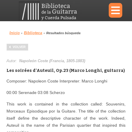
×
Inicio
Biblioteca
›
›
Resultados búsqueda
Menu
VOLVER
Biblioteca
Diccionario
Autor:
Napoleón Coste (Francia, 1805-1883)
Les soirées d'Auteuil, Op.23 (Marco Longhi, guitarra)
Composer: Napoleon Coste Interpreter: Marco Longhi
Área personal
Reproductor
00:00 Serenade 03:08 Scherzo
This work is contained in the collection called: Souvenirs,
Morceaux Episodique por la Guitare. The title of the collection
itself define the descriptive character of the work. Indeed,
Auteuil is the name of the Parisian quartier that inspired this