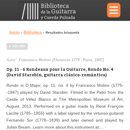
×
Inicio
Biblioteca
›
›
Resultados búsqueda
Menu
VOLVER
Biblioteca
Diccionario
Autor:
Francesco Molino (Florencia 1775 - Paris, 1847)
Op. 11 - 6 Rondeaux pour la Guitarre, Rondo No. 4
(David Starobin, guitarra clásico-romántica)
Rondo in D Major, op. 11, no. 4 by Francesco Molino (1775-
Área personal
Reproductor
-1847) played by David Starobin. Filmed in the Patio from the
Castle of Vélez Blanco at The Metropolitan Museum of Art,
August, 2013. Performed on a guitar made by René François
Lacôte (1785--1855) with a label signed by the virtuoso guitarist
Fernando Sor (1778--1839) and later owned and played by
Julian Bream. Learn more about this instrument at:...