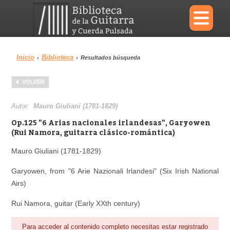
×
Inicio
Biblioteca
›
›
Resultados búsqueda
Menu
VOLVER
Biblioteca
Diccionario
Autor:
Mauro Giuliani (1781-1829)
Op.125 "6 Arias nacionales irlandesas", Garyowen
(Rui Namora, guitarra clásico-romántica)
Mauro Giuliani (1781-1829)
Área personal
Reproductor
Garyowen, from "6 Arie Nazionali Irlandesi" (Six Irish National
Airs)
Rui Namora, guitar (Early XXth century)
Para acceder al contenido completo necesitas estar registrado