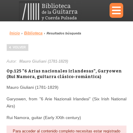
×
Inicio
Biblioteca
›
›
Resultados búsqueda
Menu
VOLVER
Biblioteca
Diccionario
Autor:
Mauro Giuliani (1781-1829)
Op.125 "6 Arias nacionales irlandesas", Garyowen
(Rui Namora, guitarra clásico-romántica)
Mauro Giuliani (1781-1829)
Área personal
Reproductor
Garyowen, from "6 Arie Nazionali Irlandesi" (Six Irish National
Airs)
Rui Namora, guitar (Early XXth century)
Para acceder al contenido completo necesitas estar registrado