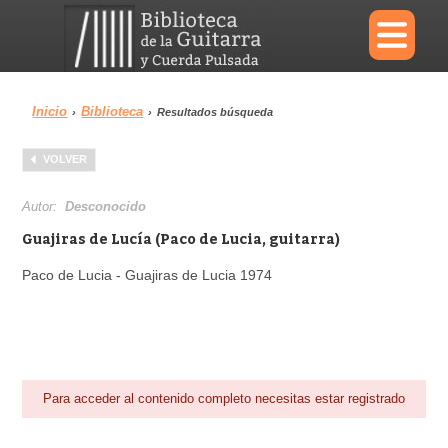
×
Inicio
Biblioteca
›
›
Resultados búsqueda
Menu
VOLVER
Biblioteca
Diccionario
Autor:
Desconocido
Guajiras de Lucía (Paco de Lucia, guitarra)
Paco de Lucia - Guajiras de Lucia 197
4
Área personal
Reproductor
Para acceder al contenido completo necesitas estar registrado