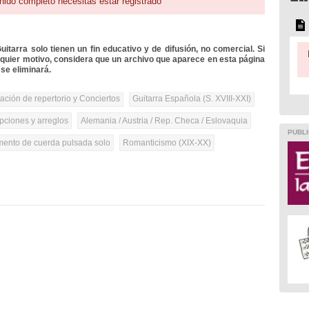
nido completo necesitas estar registrado
itarra solo tienen un fin educativo y de difusión, no comercial. Si
lquier motivo, considera que un archivo que aparece en esta página
se eliminará.
tación de repertorio y Conciertos
Guitarra Española (S. XVIII-XXI)
pciones y arreglos
Alemania / Austria / Rep. Checa / Eslovaquia
PUBLI
umento de cuerda pulsada solo
Romanticismo (XIX-XX)