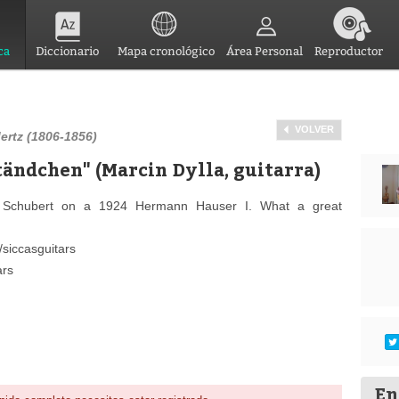
ca
Diccionario
Mapa cronológico
Área Personal
Reproductor
VOLVER
ertz (1806-1856)
tändchen" (Marcin Dylla, guitarra)
z Schubert on a 1924 Hermann Hauser I. What a great
siccasguitars
ars
En