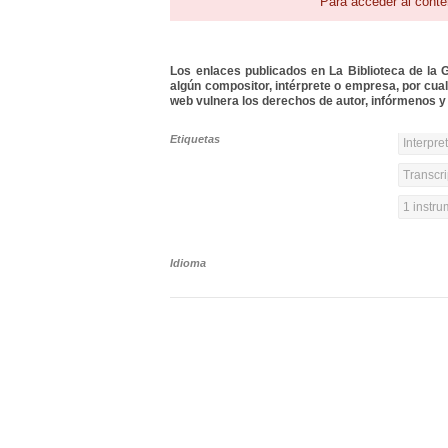
Para acceder al conte
Los enlaces publicados en La Biblioteca de la Gu
algún compositor, intérprete o empresa, por cua
web vulnera los derechos de autor, infórmenos y 
Etiquetas
Interpre
Transcri
1 instr
Idioma