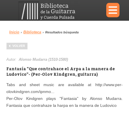
×
Inicio
Biblioteca
›
›
Resultados búsqueda
Menu
VOLVER
Biblioteca
Diccionario
Autor:
Alonso Mudarra (1510-1580)
Fantasía "Que contrahace el Arpa a la manera de
Ludovico"- (Per-Olov Kindgren, guitarra)
Tabs and sheet music are available at http://www.per-
Área personal
Reproductor
olovkindgren.com/ipnmo...
Per-Olov Kindgren plays "Fantasia" by Alonso Mudarra.
Fantasia que contrahaze la harpa en la manera de Ludovico