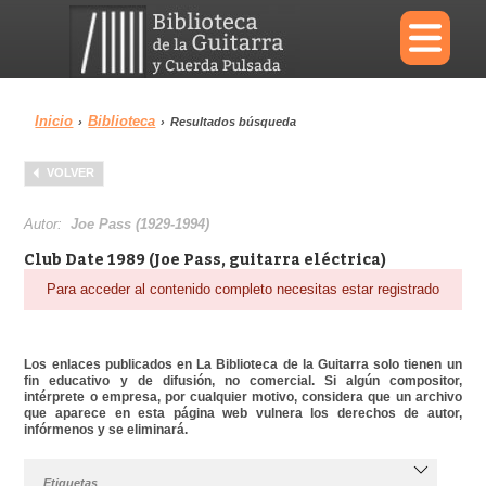
×
Inicio
Biblioteca
›
›
Resultados búsqueda
Menu
VOLVER
Biblioteca
Diccionario
Autor:
Joe Pass (1929-1994)
Club Date 1989 (Joe Pass, guitarra eléctrica)
Para acceder al contenido completo necesitas estar registrado
Área personal
Reproductor
Los enlaces publicados en La Biblioteca de la Guitarra solo tienen un
fin educativo y de difusión, no comercial. Si algún compositor,
intérprete o empresa, por cualquier motivo, considera que un archivo
que aparece en esta página web vulnera los derechos de autor,
infórmenos y se eliminará.
Etiquetas