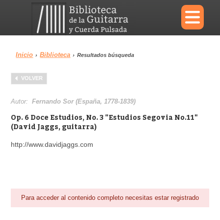
×
Inicio
Biblioteca
›
›
Resultados búsqueda
Menu
VOLVER
Biblioteca
Diccionario
Autor:
Fernando Sor (España, 1778-1839)
Op. 6 Doce Estudios, No. 3 "Estudios Segovia No.11"
(David Jaggs, guitarra)
http://www.davidjaggs.com
Área personal
Reproductor
Para acceder al contenido completo necesitas estar registrado