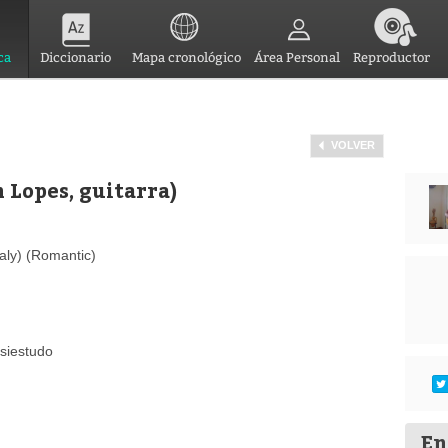
ca
Diccionario
Mapa cronológico
Área Personal
Reproductor
VOLVER
n Lopes, guitarra)
aly) (Romantic)
ssiestudo
En