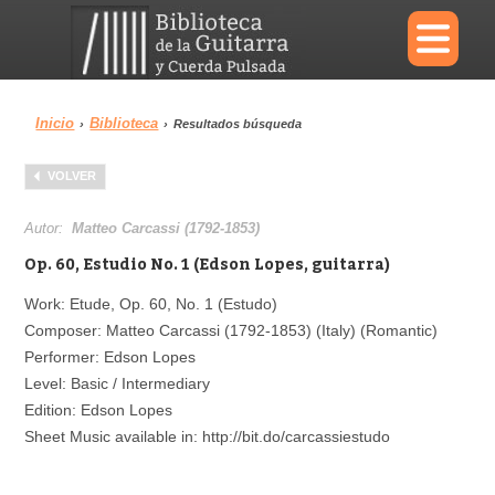
×
Inicio
Biblioteca
›
›
Resultados búsqueda
Menu
VOLVER
Biblioteca
Diccionario
Autor:
Matteo Carcassi (1792-1853)
Op. 60, Estudio No. 1 (Edson Lopes, guitarra)
Work: Etude, Op. 60, No. 1 (Estudo)
Composer: Matteo Carcassi (1792-1853) (Italy) (Romantic)
Área personal
Reproductor
Performer: Edson Lopes
Level: Basic / Intermediary
Edition: Edson Lopes
Sheet Music available in: http://bit.do/carcassiestudo