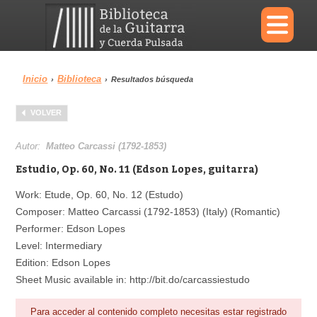
×
Inicio
Biblioteca
›
›
Resultados búsqueda
Menu
VOLVER
Biblioteca
Diccionario
Autor:
Matteo Carcassi (1792-1853)
Estudio, Op. 60, No. 11 (Edson Lopes, guitarra)
Work: Etude, Op. 60, No. 12 (Estudo)
Composer: Matteo Carcassi (1792-1853) (Italy) (Romantic)
Área personal
Reproductor
Performer: Edson Lopes
Level: Intermediary
Edition: Edson Lopes
Sheet Music available in: http://bit.do/carcassiestudo
Para acceder al contenido completo necesitas estar registrado