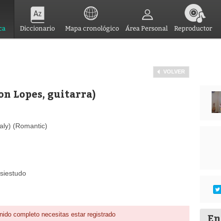
ca
Diccionario
Mapa cronológico
Área Personal
Reproductor
VOLVER
son Lopes, guitarra)
aly) (Romantic)
ssiestudo
nido completo necesitas estar registrado
En