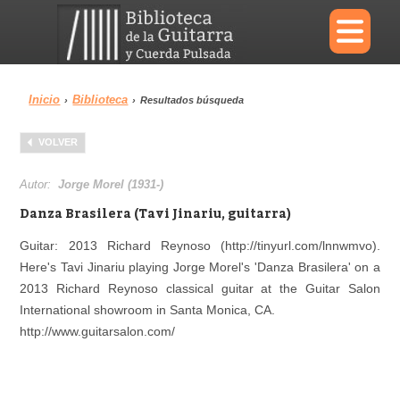
×
Inicio
Biblioteca
›
›
Resultados búsqueda
Menu
VOLVER
Biblioteca
Diccionario
Autor:
Jorge Morel (1931-)
Danza Brasilera (Tavi Jinariu, guitarra)
Guitar: 2013 Richard Reynoso (http://tinyurl.com/lnnwmvo).
Here's Tavi Jinariu playing Jorge Morel's 'Danza Brasilera' on a
Área personal
Reproductor
2013 Richard Reynoso classical guitar at the Guitar Salon
International showroom in Santa Monica, CA.
http://www.guitarsalon.com/