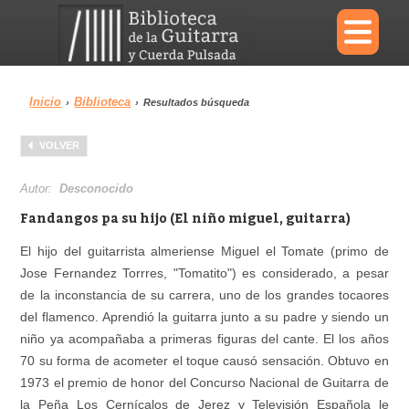
×
Inicio
Biblioteca
›
›
Resultados búsqueda
Menu
VOLVER
Biblioteca
Diccionario
Autor:
Desconocido
Fandangos pa su hijo (El niño miguel, guitarra)
El hijo del guitarrista almeriense Miguel el Tomate (primo de
Jose Fernandez Torrres, "Tomatito") es considerado, a pesar
Área personal
Reproductor
de la inconstancia de su carrera, uno de los grandes tocaores
del flamenco. Aprendió la guitarra junto a su padre y siendo un
niño ya acompañaba a primeras figuras del cante. El los años
70 su forma de acometer el toque causó sensación. Obtuvo en
1973 el premio de honor del Concurso Nacional de Guitarra de
la Peña Los Cernícalos de Jerez y Televisión Española le