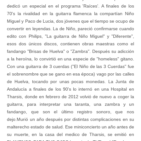
dedicó un especial en el programa 'Raíces'. A finales de los
70's la rivalidad en la guitarra flamenca la compartían Niño
Miguel y Paco de Lucia, dos jóvenes que el tiempo se ocupo de
convertir en leyendas. La de Niño, pareció confirmarse cuando
edito con Philips, "La guitarra de Niño Miguel" y "Diferente",
esos dos únicos discos, contienen obras maestras como el
fandango "Brisas de Huelva" o "Zambra". Después su adicción
a la heroína, lo convirtió en una especie de "homeless" gitano.
Con una guitarra de 3 cuerdas ("El Niño de las 3 Cuerdas" fue
el sobrenombre que se gano en esa época) vago por las calles
de Huelva, tocando por unas pocas monedas. La Junta de
Andalucía a finales de los 90's lo internó en una Hospital en
Tharsis, donde en febrero de 2012 volvió de nuevo a coger la
guitarra, para interpretar una taranta, una zambra y un
fandango, que son el último registro sonoro, que nos
dejo.Murió un año después por distintas complicaciones en su
malterecho estado de salud. Ese miniconcierto un año antes de
su muerte, en la casa del medico de Tharsis, se emitió en