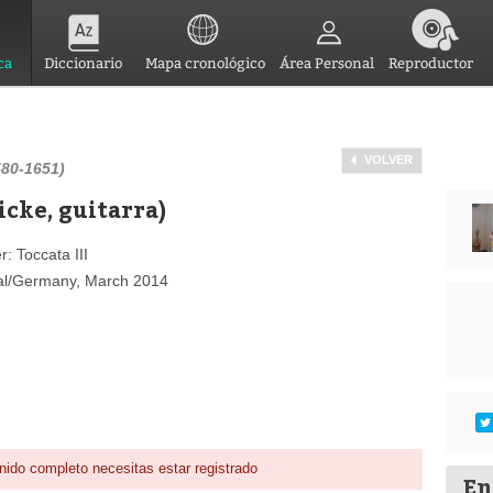
ca
Diccionario
Mapa cronológico
Área Personal
Reproductor
VOLVER
580-1651)
icke, guitarra)
: Toccata III
hsal/Germany, March 2014
nido completo necesitas estar registrado
En