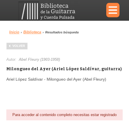
×
Inicio
Biblioteca
›
›
Resultados búsqueda
Menu
VOLVER
Biblioteca
Diccionario
Autor:
Abel Fleury (1903-1958)
Milongueo del Ayer (Ariel López Saldívar, guitarra)
Ariel López Saldívar - Milongueo del Ayer (Abel Fleury)
Área personal
Reproductor
Para acceder al contenido completo necesitas estar registrado