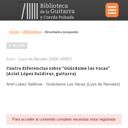
×
Inicio
Biblioteca
›
›
Resultados búsqueda
Menu
VOLVER
Biblioteca
Diccionario
Autor:
Luys de Narváez (1526–1549?)
Cuatro diferencias sobre "Guárdame las vacas"
(Ariel López Saldívar, guitarra)
Ariel López Saldívar - Guárdame Las Vacas (Luys de Narváez)
Área personal
Reproductor
Para acceder al contenido completo necesitas estar registrado