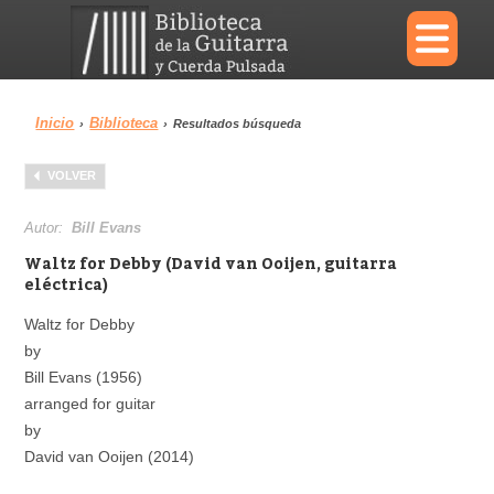
×
Inicio
Biblioteca
›
›
Resultados búsqueda
Menu
VOLVER
Biblioteca
Diccionario
Autor:
Bill Evans
Waltz for Debby (David van Ooijen, guitarra
eléctrica)
Waltz for Debby
Área personal
Reproductor
by
Bill Evans (1956)
arranged for guitar
by
David van Ooijen (2014)