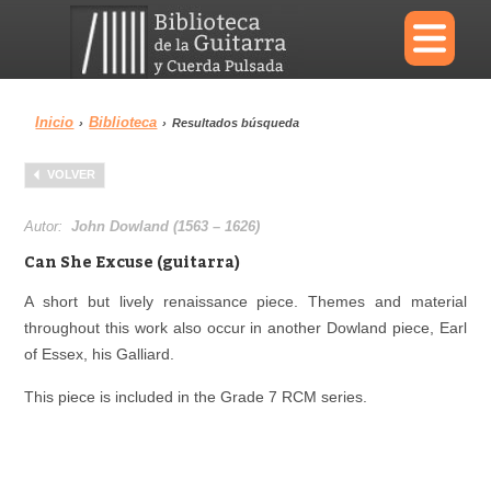
×
Inicio
Biblioteca
›
›
Resultados búsqueda
Menu
VOLVER
Biblioteca
Diccionario
Autor:
John Dowland (1563 – 1626)
Can She Excuse (guitarra)
A short but lively renaissance piece. Themes and material
throughout this work also occur in another Dowland piece, Earl
Área personal
Reproductor
of Essex, his Galliard.
This piece is included in the Grade 7 RCM series.