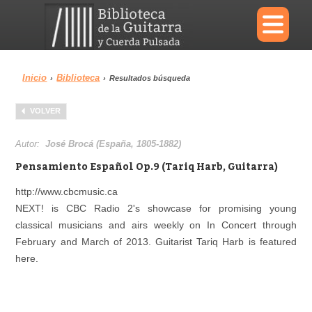
×
Inicio
Biblioteca
›
›
Resultados búsqueda
Menu
VOLVER
Biblioteca
Diccionario
Autor:
José Brocá (España, 1805-1882)
Pensamiento Español Op.9 (Tariq Harb, Guitarra)
http://www.cbcmusic.ca
NEXT! is CBC Radio 2's showcase for promising young
Área personal
Reproductor
classical musicians and airs weekly on In Concert through
February and March of 2013. Guitarist Tariq Harb is featured
here.