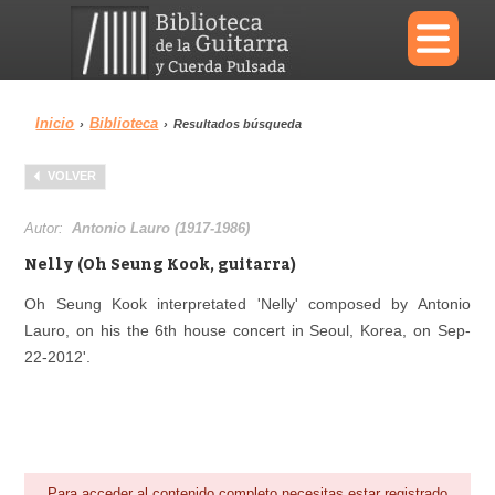
×
Inicio
Biblioteca
›
›
Resultados búsqueda
Menu
VOLVER
Biblioteca
Diccionario
Autor:
Antonio Lauro (1917-1986)
Nelly (Oh Seung Kook, guitarra)
Oh Seung Kook interpretated 'Nelly' composed by Antonio
Lauro, on his the 6th house concert in Seoul, Korea, on Sep-
Área personal
Reproductor
22-2012'.
Para acceder al contenido completo necesitas estar registrado