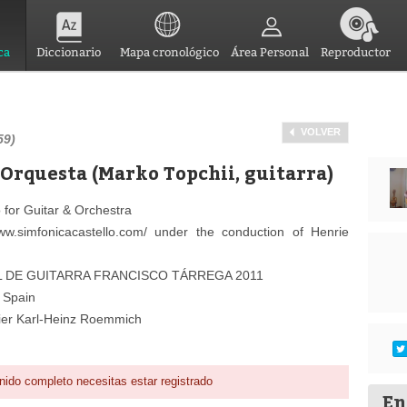
ca
Diccionario
Mapa cronológico
Área Personal
Reproductor
VOLVER
59)
 Orquesta (Marko Topchii, guitarra)
o for Guitar & Orchestra
ww.simfonicacastello.com/ under the conduction of Henrie
AL DE GUITARRA FRANCISCO TÁRREGA 2011
 Spain
hier Karl-Heinz Roemmich
nido completo necesitas estar registrado
En