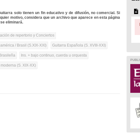
itarra solo tienen un fin educativo y de difusión, no comercial. Si
lquier motivo, considera que un archivo que aparece en esta página
se eliminará.
tación de repertorio y Conciertos
mérica / Brasil (S.XIX-XXI)
Guitarra Española (S. XVIII-XXI)
Brasileña
Ins. + bajo continuo, cuerda u orquesta
PUBLI
a moderna (S. XIX-XX)