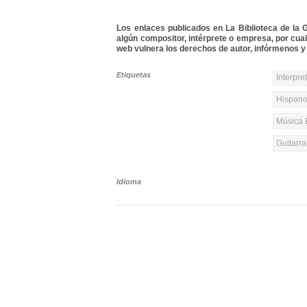
Los enlaces publicados en La Biblioteca de la Gu
algún compositor, intérprete o empresa, por cua
web vulnera los derechos de autor, infórmenos y 
Etiquetas
Interpre
Hispanoa
Música 
Guitarr
Idioma