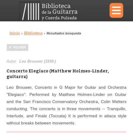
×
Inicio
Biblioteca
›
›
Resultados búsqueda
Menu
VOLVER
Biblioteca
Diccionario
Autor:
Leo Brouwer (1939-)
Concerto Elegíaco (Matthew Holmes-Linder,
guitarra)
Leo Brouwer, Concerto in G Major for Guitar and Orchestra
Área personal
Reproductor
"Elegiaco". Performed by Matthew Holmes-Linder on Guitar
and the San Francisco Conservatory Orchestra, Colin Metters
conducting. The concerto is in three movements -- Tranquillo,
Interlude, and Finale (Toccata) It is performed in attaca style
without breaks between movements.