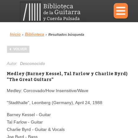
×
Inicio
Biblioteca
›
›
Resultados búsqueda
Menu
VOLVER
Biblioteca
Diccionario
Autor:
Desconocido
Medley (Barney Kessel, Tal Farlow y Charlie Byrd)
"The Great Guitars"
Medley: Corcovado/How Insensitive/Wave
Área personal
Reproductor
"Stadthalle", Leonberg (Germany), April 24, 1988
Barney Kessel - Guitar
Tal Farlow - Guitar
Charlie Byrd - Guitar & Vocals
Joe Byrd - Bass