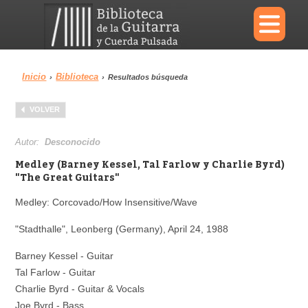
×
Inicio
Biblioteca
›
›
Resultados búsqueda
Menu
VOLVER
Biblioteca
Diccionario
Autor:
Desconocido
Medley (Barney Kessel, Tal Farlow y Charlie Byrd)
"The Great Guitars"
Medley: Corcovado/How Insensitive/Wave
Área personal
Reproductor
"Stadthalle", Leonberg (Germany), April 24, 1988
Barney Kessel - Guitar
Tal Farlow - Guitar
Charlie Byrd - Guitar & Vocals
Joe Byrd - Bass