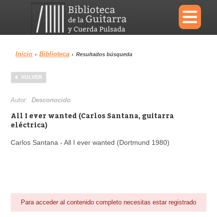
×
Inicio
Biblioteca
›
›
Resultados búsqueda
Menu
VOLVER
Biblioteca
Diccionario
Autor:
Desconocido
All I ever wanted (Carlos Santana, guitarra
eléctrica)
Carlos Santana - All I ever wanted (Dortmund 1980)
Área personal
Reproductor
Para acceder al contenido completo necesitas estar registrado