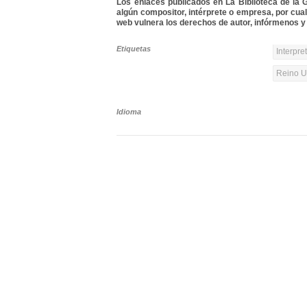
Los enlaces publicados en La Biblioteca de la Gu
algún compositor, intérprete o empresa, por cua
web vulnera los derechos de autor, infórmenos y 
Etiquetas
Interpre
Reino Un
Idioma