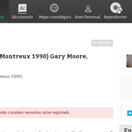
ca
Diccionario
Mapa cronológico
Área Personal
Reproductor
VOLVER
 Montreux 1990) Gary Moore,
ntreux 1990)
nido completo necesitas estar registrado
En