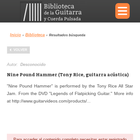
×
Inicio
Biblioteca
›
›
Resultados búsqueda
Menu
VOLVER
Biblioteca
Diccionario
Autor:
Desconocido
Nine Pound Hammer (Tony Rice, guitarra acústica)
"Nine Pound Hammer" is performed by the Tony Rice All Star
Jam. From the DVD "Legends of Flatpicking Guitar." More info
Área personal
Reproductor
at http://www.guitarvideos.com/products/...
Para acceder al contenido completo necesitas estar registrado