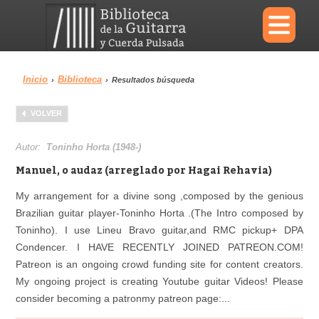
×
Inicio
Biblioteca
›
›
Resultados búsqueda
Menu
VOLVER
Biblioteca
Diccionario
Autor:
Toninho Horta (1948-)
Manuel, o audaz (arreglado por Hagai Rehavia)
My arrangement for a divine song ,composed by the genious
Brazilian guitar player-Toninho Horta .(The Intro composed by
Área personal
Reproductor
Toninho). I use Lineu Bravo guitar,and RMC pickup+ DPA
Condencer. I HAVE RECENTLY JOINED PATREON.COM!
Patreon is an ongoing crowd funding site for content creators.
My ongoing project is creating Youtube guitar Videos! Please
consider becoming a patronmy patreon page:...