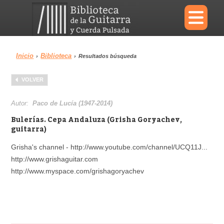
×
Inicio
Biblioteca
›
›
Resultados búsqueda
Menu
VOLVER
Biblioteca
Diccionario
Autor:
Paco de Lucía (1947-2014)
Bulerías. Cepa Andaluza (Grisha Goryachev,
guitarra)
Grisha's channel - http://www.youtube.com/channel/UCQ11J...
Área personal
Reproductor
http://www.grishaguitar.com
http://www.myspace.com/grishagoryachev