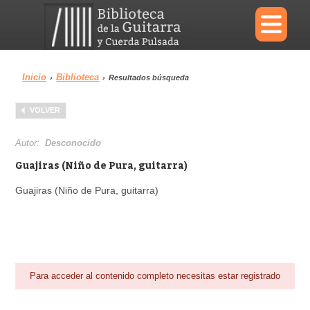
×
Inicio
Biblioteca
›
›
Resultados búsqueda
Menu
VOLVER
Biblioteca
Diccionario
Autor:
Desconocido
Guajiras (Niño de Pura, guitarra)
Guajiras (Niño de Pura, guitarra)
Área personal
Reproductor
Para acceder al contenido completo necesitas estar registrado