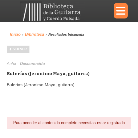
×
Inicio
Biblioteca
›
›
Resultados búsqueda
Menu
VOLVER
Biblioteca
Diccionario
Autor:
Desconocido
Bulerías (Jeronimo Maya, guitarra)
Bulerias (Jeronimo Maya, guitarra)
Área personal
Reproductor
Para acceder al contenido completo necesitas estar registrado