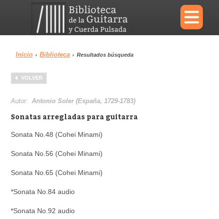
×
Inicio
Biblioteca
›
›
Resultados búsqueda
Menu
VOLVER
Biblioteca
Diccionario
Autor:
Antonio Soler (España, 1729-1783)
Sonatas arregladas para guitarra
Sonata No.48 (Cohei Minami)
Área personal
Reproductor
Sonata No.56 (Cohei Minami)
Sonata No.65 (Cohei Minami)
*Sonata No.84 audio
*Sonata No.92 audio