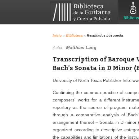
Bibliote
Inicio
›
Biblioteca
›
Resultados búsqueda
Matthias Lang
Autor:
Transcription of Baroque Wo
Bach's Sonata in D Minor 
University of North Texas Publisher Info: w
Continuing the common practice of compose
composers' works for a different instrumen
repertory as the source of program materia
through a comparative analysis of Bach
arrangement thereof – Sonata in D minor (
organized according to descriptive catego
the capabilities and limitations of the ins