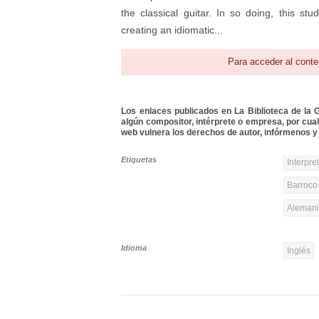
the classical guitar. In so doing, this s
creating an idiomatic...
Para acceder al conte
Los enlaces publicados en La Biblioteca de la Gu
algún compositor, intérprete o empresa, por cua
web vulnera los derechos de autor, infórmenos y 
Etiquetas
Interpre
Barroco 
Alemania
Idioma
Inglés