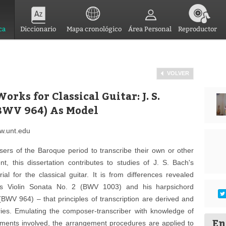
ca
Diccionario
Mapa cronológico
Área Personal
Reproductor
VOLVER
rks for Classical Guitar: J. S.
(BWV 964) As Model
ww.unt.edu
rs of the Baroque period to transcribe their own or other
t, this dissertation contributes to studies of J. S. Bach's
l for the classical guitar. It is from differences revealed
's Violin Sonata No. 2 (BWV 1003) and his harpsichord
BWV 964) – that principles of transcription are derived and
ries. Emulating the composer-transcriber with knowledge of
En
truments involved, the arrangement procedures are applied to