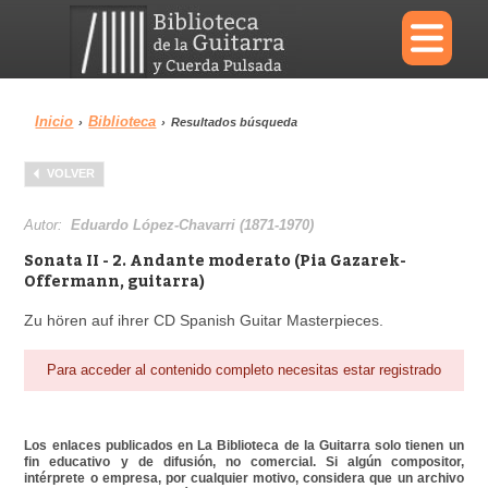
×
Inicio
Biblioteca
›
›
Resultados búsqueda
Menu
VOLVER
Biblioteca
Diccionario
Autor:
Eduardo López-Chavarri (1871-1970)
Sonata II - 2. Andante moderato (Pia Gazarek-
Offermann, guitarra)
Zu hören auf ihrer CD Spanish Guitar Masterpieces.
Área personal
Reproductor
Para acceder al contenido completo necesitas estar registrado
Los enlaces publicados en La Biblioteca de la Guitarra solo tienen un
fin educativo y de difusión, no comercial. Si algún compositor,
intérprete o empresa, por cualquier motivo, considera que un archivo