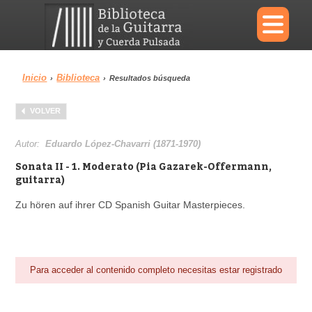
×
Inicio
Biblioteca
›
›
Resultados búsqueda
Menu
VOLVER
Biblioteca
Diccionario
Autor:
Eduardo López-Chavarri (1871-1970)
Sonata II - 1. Moderato (Pia Gazarek-Offermann,
guitarra)
Zu hören auf ihrer CD Spanish Guitar Masterpieces.
Área personal
Reproductor
Para acceder al contenido completo necesitas estar registrado