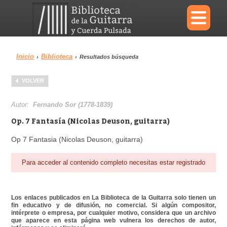
×
Inicio
Biblioteca
›
›
Resultados búsqueda
Menu
VOLVER
Biblioteca
Diccionario
Autor:
Fernando Sor (1778-1839)
Op. 7 Fantasía (Nicolas Deuson, guitarra)
Op 7 Fantasia (Nicolas Deuson, guitarra)
Área personal
Reproductor
Para acceder al contenido completo necesitas estar registrado
Los enlaces publicados en La Biblioteca de la Guitarra solo tienen un
fin educativo y de difusión, no comercial. Si algún compositor,
intérprete o empresa, por cualquier motivo, considera que un archivo
que aparece en esta página web vulnera los derechos de autor,