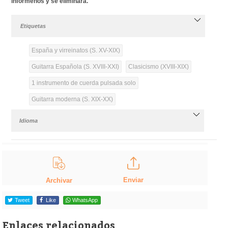
infórmenos y se eliminará.
Etiquetas
España y virreinatos (S. XV-XIX)
Guitarra Española (S. XVIII-XXI)
Clasicismo (XVIII-XIX)
1 instrumento de cuerda pulsada solo
Guitarra moderna (S. XIX-XX)
Idioma
Enviar
Archivar
Tweet
Like
WhatsApp
Enlaces relacionados