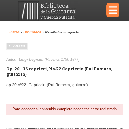
×
Inicio
Biblioteca
›
›
Resultados búsqueda
Menu
VOLVER
Biblioteca
Diccionario
Autor:
Luigi Legnani (Rávena, 1790-1877)
Op. 20 - 36 capricci, No.22 Capriccio (Rui Ramora,
guitarra)
op.20 nº22 Capriccio (Rui Ramora, guitarra)
Área personal
Reproductor
Para acceder al contenido completo necesitas estar registrado
Los enlaces publicados en La Biblioteca de la Guitarra solo tienen un